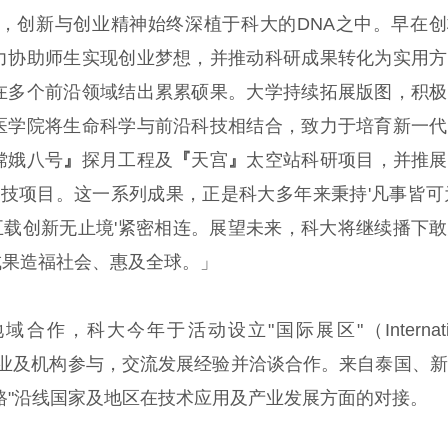
年，创新与创业精神始终深植于科大的DNA之中。早在
力协助师生实现创业梦想，并推动科研成果转化为实用方
在多个前沿领域结出累累硕果。大学持续拓展版图，积极
医学院将生命科学与前沿科技相结合，致力于培育新一代
嫦娥八号
』
探月工程及
『
天宫
』
太空站科研项目，并推展
科技项目。这一系列成果，正是科大多年来秉持'凡事皆可
卅五载创新无止境'紧密相连。展望未来，科大将继续播下
成果造福社会、惠及全球。」
，科大今年于活动设立"国际展区"（Internatio
创科企业及机构参与，交流发展经验并洽谈合作。来自泰国、
路"沿线国家及地区在技术应用及产业发展方面的对接。