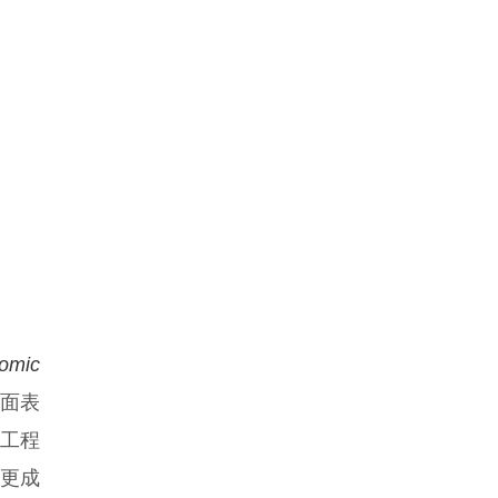
nomic
面表
于工程
目更成