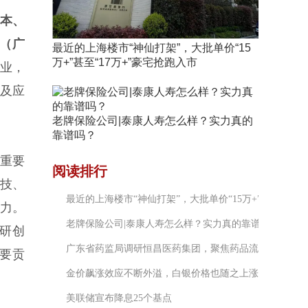
本、
（广
最近的上海楼市“神仙打架”，大批单价“15
万+”甚至“17万+”豪宅抢跑入市
业，
及应
老牌保险公司|泰康人寿怎么样？实力真的
靠谱吗？
重要
阅读排行
技、
最近的上海楼市“神仙打架”，大批单价“15万+”甚至“17万
力。
老牌保险公司|泰康人寿怎么样？实力真的靠谱吗？
研创
广东省药监局调研恒昌医药集团，聚焦药品流通产业高质
要贡
金价飙涨效应不断外溢，白银价格也随之上涨
美联储宣布降息25个基点