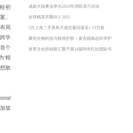
创校初
成旅大陆事业举办2024年消防演习活动
案。
全球精英齐聚HCI 2025
布局
5月上海二手房单月成交量回落至1.53万套
跨学
聚焦生物科技与精准护肤！麦吉丽掀起科学护肤新浪潮
首个
世界文化和创新汇聚于第34届阿布扎比国际书展
为'精
敢想敢
nal
新加坡