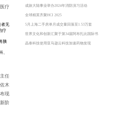
成旅大陆事业举办2024年消防演习活动
新医疗
全球精英齐聚HCI 2025
患者无
5月上海二手房单月成交量回落至1.53万套
治疗
世界文化和创新汇聚于第34届阿布扎比国际书展
将胰
晶泰科技使用亚马逊云科技加速药物发现
科、
主任
佐佐木
布现
”新阶