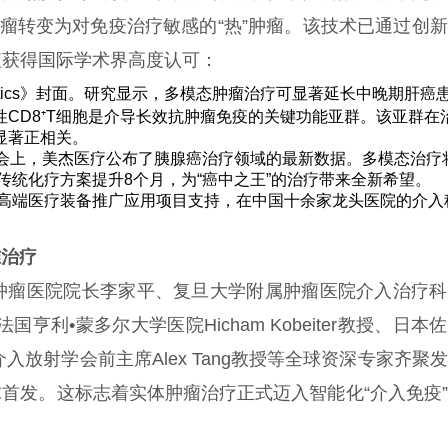
肿瘤转变为对免疫治疗敏感的“热”肿瘤。该技术已通过创
值获得国际学术界高度认可：
ostics》封面。研究显示，多模态肿瘤治疗可显著延长中晚期肝癌
反应性CD8⁺T细胞是介导长效抗肿瘤免疫的关键功能亚群。该亚群在
显著正相关。
）年会上，美杰医疗公布了胰腺癌治疗领域的最新数据。多模态治疗
较传统化疗方案提升8个月，为“癌中之王”的治疗带来全新希望。
委高端医疗装备推广应用项目支持，在中国十余家
龙头
医院的介入
。
准治疗
肿瘤医院院长李家平、复旦大学附属肿瘤医院介入治疗科
国亨利•蒙多尔大学医院Hicham Kobeiter教授、日本
与介入放射学会前主席Alex Tang教授等全球
资深
专家齐聚发
球首发。这标志着实体肿瘤治疗正式迈入智能化“介入免疫