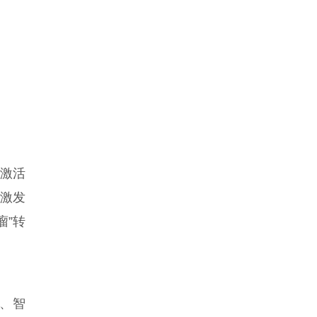
步激活
激发
瘤”转
准、智