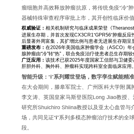
瘤细胞并高效释放肿瘤抗原，将传统免疫“冷”
器械特殊审查程序审批上市，其开创性临床价
权威验证：
相关机制研究与临床成果荣登《Theran
进展生存期，并首次发现CX3CR1⁺GPR56⁺肿瘤
后显著外周富集，其扩增比例与患者无进展生存期呈
重磅发布
：
在2026年美国临床肿瘤学会（ASCO
腺肿瘤由“冷”转“热”，联合免疫治疗使患者总生存期
广泛应用：
该技术已获2025年度国家工信部与卫健
肝胆外科、胸外科、肿瘤科实现跨科室全面临床应用
智能升级：
“
i
”
系列耀世登场，数字孪生赋能精
在大会期间，滕皋军院士、广州医科大学附属
李文涛、英国皇家马斯登医院Long Jiao教授、法
研究所Shuichiro Shiina教授以及亚太心血管
场，共同见证“
i
”系列多模态肿瘤治疗技术的全
段。