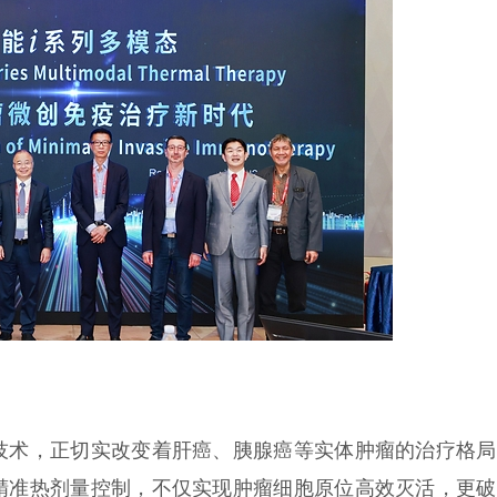
技术，正切实改变着肝癌、胰腺癌等实体肿瘤的治疗格局
精准热剂量控制，不仅实现肿瘤细胞原位高效灭活，更破