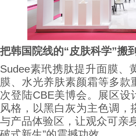
把韩国院线的“皮肤科学”搬
Sudee素玳携肽提升面膜
膜、水光养肤素颜霜等多款
次登陆CBE美博会。展区设
风格，以黑白灰为主色调，
与产品体验区，让观众可亲身
破式新生”的震撼功效。