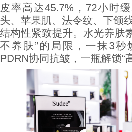
皮率高达45.7%，72小
头、苹果肌、法令纹、下颌线
结构性紧致提升。水光养肤素
不养肤”的局限，一抹3
PDRN协同抗皱，一瓶解锁“