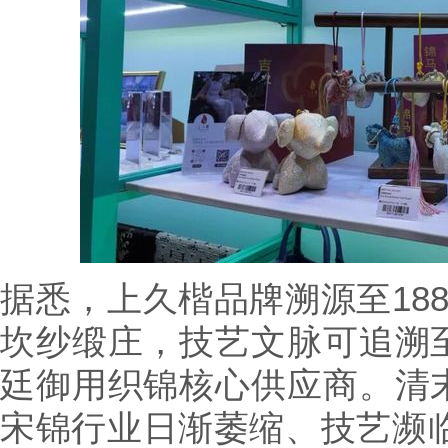
据悉，上久楷品牌溯源至18
坎纱缎庄，技艺文脉可追溯
廷御用织锦核心供应商。清
宋锦行业日渐萎缩、技艺濒临