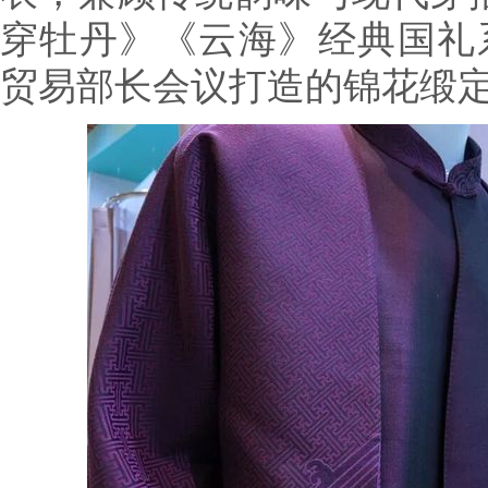
穿牡丹》《云海》经典国礼系
贸易部长会议打造的锦花缎