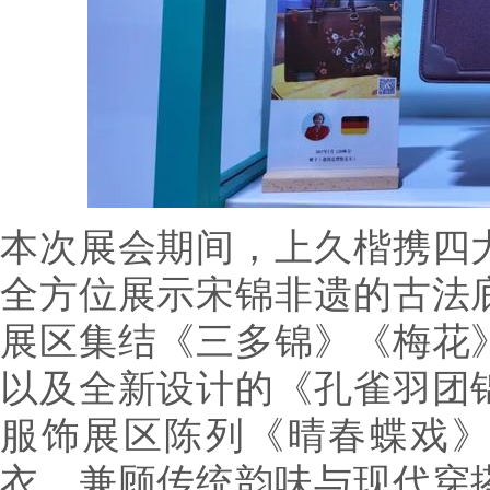
本次展会期间，上久楷携四
全方位展示宋锦非遗的古法
展区集结《三多锦》《梅花
以及全新设计的《孔雀羽团
服饰展区陈列《晴春蝶戏
衣，兼顾传统韵味与现代穿