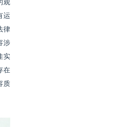
的观
有运
法律
容涉
佳实
存在
容质