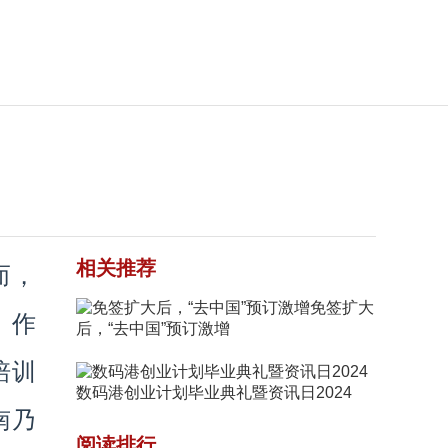
相关推荐
而，
免签扩大
。作
后，“去中国”预订激增
培训
数码港创业计划毕业典礼暨资讯日2024
南乃
阅读排行