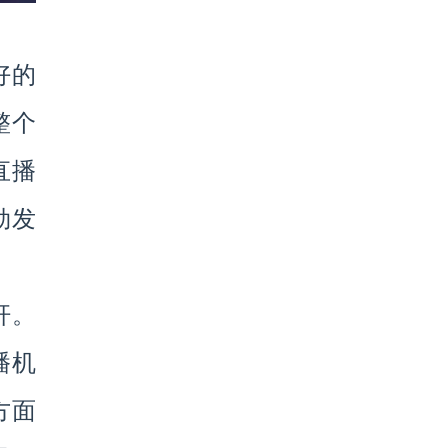
好的
整个
直播
勃发
杆。
播机
方面