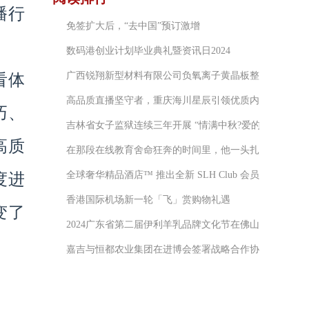
播行
免签扩大后，“去中国”预订激增
数码港创业计划毕业典礼暨资讯日2024
广西锐翔新型材料有限公司负氧离子黄晶板整装骗你增加
看体
高品质直播坚守者，重庆海川星辰引领优质内容创新
巧、
吉林省女子监狱连续三年开展 “情满中秋?爱的礼物”护苗
高质
在那段在线教育舍命狂奔的时间里，他一头扎进去深耕了
全球奢华精品酒店™ 推出全新 SLH Club 会员计划、
度进
香港国际机场新一轮「飞」赏购物礼遇
变了
2024广东省第二届伊利羊乳品牌文化节在佛山禅城成功举
嘉吉与恒都农业集团在进博会签署战略合作协议